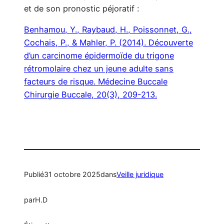
et de son pronostic péjoratif :
Benhamou, Y., Raybaud, H., Poissonnet, G.,
Cochais, P., & Mahler, P. (2014). Découverte
d’un carcinome épidermoïde du trigone
rétromolaire chez un jeune adulte sans
facteurs de risque. Médecine Buccale
Chirurgie Buccale, 20(3), 209-213.
Publié
31 octobre 2025
dans
Veille juridique
par
H.D