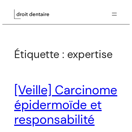
Aller
au
contenu
Étiquette :
expertise
[Veille] Carcinome
épidermoïde et
responsabilité