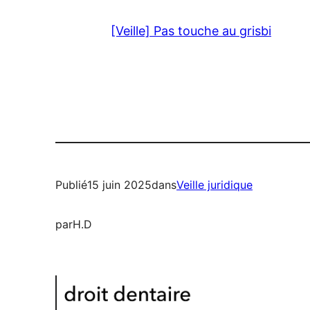
[Veille] Pas touche au grisbi
Publié
15 juin 2025
dans
Veille juridique
par
H.D