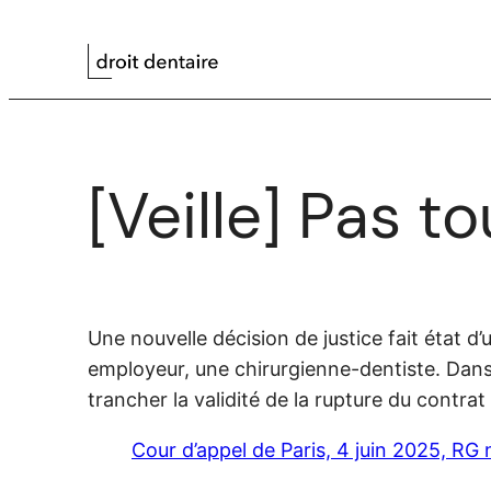
Aller
au
contenu
[Veille] Pas t
Une nouvelle décision de justice fait état d
employeur, une chirurgienne-dentiste. Dans 
trancher la validité de la rupture du contrat 
Cour d’appel de Paris, 4 juin 2025, RG