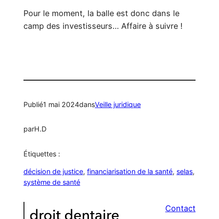
Pour le moment, la balle est donc dans le
camp des investisseurs… Affaire à suivre !
Publié
1 mai 2024
dans
Veille juridique
par
H.D
Étiquettes :
décision de justice
, 
financiarisation de la santé
, 
selas
, 
système de santé
Contact