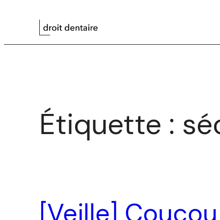
Aller
au
contenu
Étiquette :
sé
[Veille] Coucou