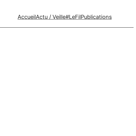
Accueil
Actu / Veille
#LeFil
Publications