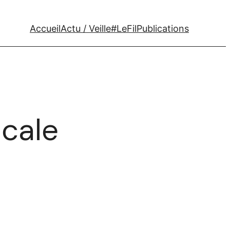
Accueil
Actu / Veille
#LeFil
Publications
icale