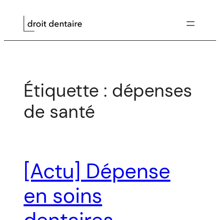
Aller
au
contenu
Étiquette :
dépenses
de santé
[Actu] Dépense
en soins