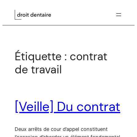
Aller
au
contenu
Étiquette :
contrat
de travail
[Veille] Du contrat
Deux arrêts de cour d’appel constituent
l’occasion d’aborder un élément fondamental