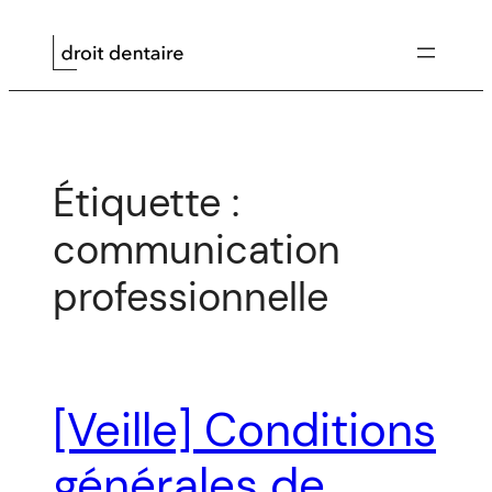
Aller
au
contenu
Étiquette :
communication
professionnelle
[Veille] Conditions
générales de