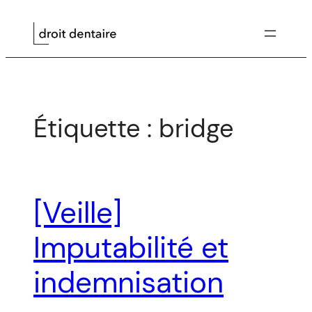
Aller
au
contenu
Étiquette :
bridge
[Veille]
Imputabilité et
indemnisation